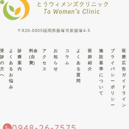
〒820-0005福岡県飯塚市新飯塚4-5
受
よ
診
料金
ア
お
コ
よ
医
施
プ
医
診
く
療
(自
ク
知
ラ
く
師
設
ラ
療
の
あ
案
費)
セ
ら
ム
あ
紹
基
イ
広
方
る
内
ス
せ
る
介
準
バ
告
へ
お
質
に
シ
ガ
悩
問
つ
ー
イ
み
い
ポ
ド
て
リ
ラ
シ
イ
ー
ン
0948-26-7575